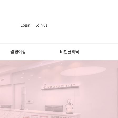
Login
Join us
월경이상
비만클리닉